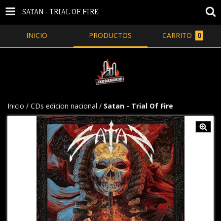
SATAN - TRIAL OF FIRE
INICIO
PRODUCTOS
CARRITO
0
Inicio
/
CDs edicion nacional
/
Satan - Trial Of Fire