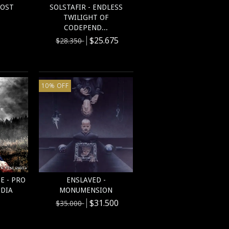
LOST
SOLSTAFIR - ENDLESS
TWILIGHT OF
CODEPEND...
$25.675
$28.350
10
%
OFF
E - PRO
ENSLAVED -
NDIA
MONUMENSION
$31.500
$35.000