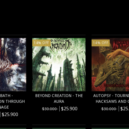
14
%
OFF
14
%
OFF
BATH -
BEYOND CREATION - THE
AUTOPSY - TOURN
ON THROUGH
AURA
HACKSAWS AND G
NAGE
$25.900
$25
$30.000
$30.000
$25.900