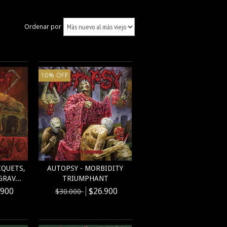
Ordenar por
10
%
OFF
IQUETS,
AUTOPSY - MORBIDITY
RAV...
TRIUMPHANT
.900
$26.900
$30.000