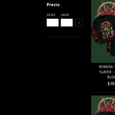
Precio
DESDE
HASTA
REMERA T
SLAYER -
BLOO
$38