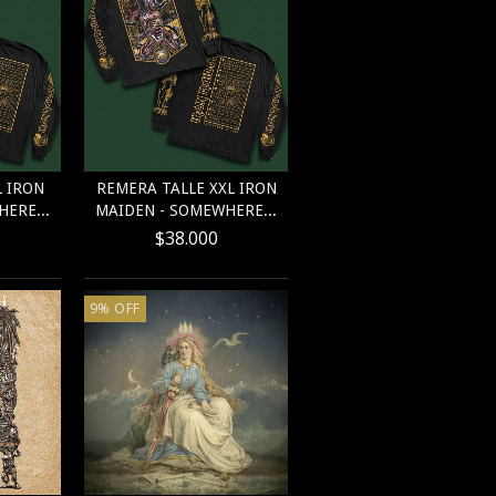
L IRON
REMERA TALLE XXL IRON
ERE...
MAIDEN - SOMEWHERE...
$38.000
9
%
OFF