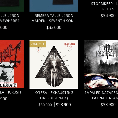
STORMKEEP - 
RELICS
$34.900
LLE L IRON
REMERA TALLE L IRON
MEWHERE I...
MAIDEN - SEVENTH SON...
.000
$33.000
20
%
OFF
DEATHCRUSH
KYLESA - EXHAUSTING
IMPALED NAZAREN
.900
FIRE (DIGIPACK)
PATRIA FINLA
$23.900
$33.900
$30.000