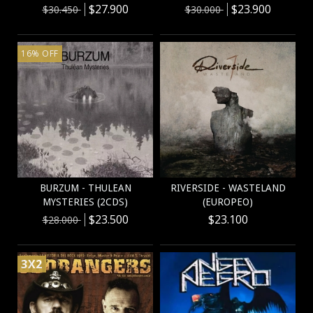
$27.900
$23.900
$30.450
$30.000
16
%
OFF
BURZUM - THULEAN
RIVERSIDE - WASTELAND
MYSTERIES (2CDS)
(EUROPEO)
$23.500
$23.100
$28.000
3X2