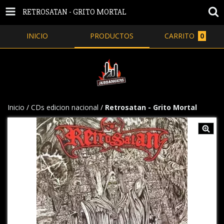
RETROSATAN - GRITO MORTAL
INICIO
PRODUCTOS
CARRITO
0
Inicio
/
CDs edicion nacional
/
Retrosatan - Grito Mortal