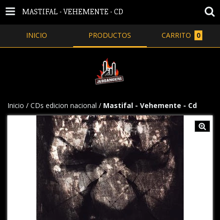
MASTIFAL - VEHEMENTE - CD
INICIO
PRODUCTOS
CARRITO
0
Inicio
/
CDs edicion nacional
/
Mastifal - Vehemente - Cd