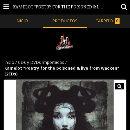
KAMELOT "POETRY FOR THE POISONED & LIVE FROM WACKEN" (2CDS)
INICIO
PRODUCTOS
CARRITO
0
Inicio
/
CDs y DVDs Importados
/
Kamelot "Poetry for the poisoned & live from wacken"
(2CDs)