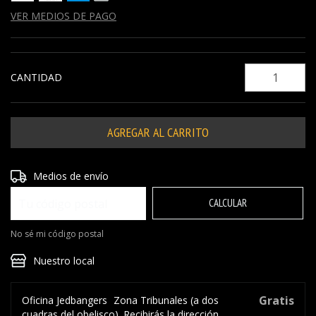
VER MEDIOS DE PAGO
CANTIDAD
Entregas para el CP:
CAMBIAR CP
Medios de envío
CALCULAR
No sé mi código postal
Nuestro local
Gratis
Oficina Jedbangers
Zona Tribunales (a dos
cuadras del obelisco). Recibirás la dirección