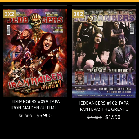
3X2
3X2
JEDBANGERS #099 TAPA
JEDBANGERS #102 TAPA
IRON MAIDEN (ULTIMÍ...
PANTERA: THE GREAT...
$5.900
$6.666
$1.990
$4.000