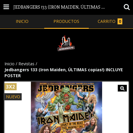
JEDBANGERS 133 (IRON MAIDEN, ÚLTIMAS COPIAS!) INCLUYE POSTER
INICIO
PRODUCTOS
CARRITO
0
Inicio
/
Revistas
/
Jedbangers 133 (Iron Maiden, ÚLTIMAS copias!) INCLUYE
POSTER
3X2
NUEVO