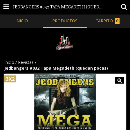
JEDBANGERS #032 TAPA MEGADETH (QUEDAN POCAS)
INICIO
PRODUCTOS
CARRITO
0
Inicio
/
Revistas
/
Jedbangers #032 Tapa Megadeth (quedan pocas)
3X2