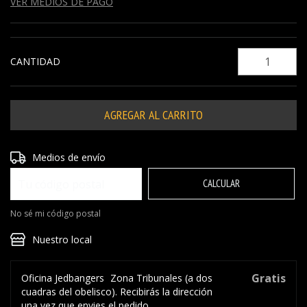
VER MEDIOS DE PAGO
CANTIDAD
Entregas para el CP:
CAMBIAR CP
Medios de envío
CALCULAR
No sé mi código postal
Nuestro local
Gratis
Oficina Jedbangers
Zona Tribunales (a dos
cuadras del obelisco). Recibirás la dirección
una vez que envies el pedido.