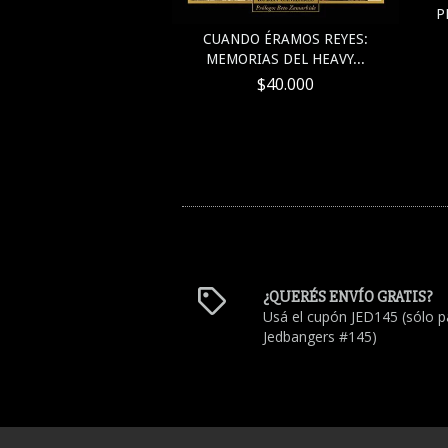
 - EL TESORO DEL
P
. EL GRAN L...
CUANDO ÉRAMOS REYES:
$47.000
MEMORIAS DEL HEAVY...
$40.000
¿QUERÉS ENVÍO GRATIS?
Usá el cupón JED145 (sólo p
Jedbangers #145)