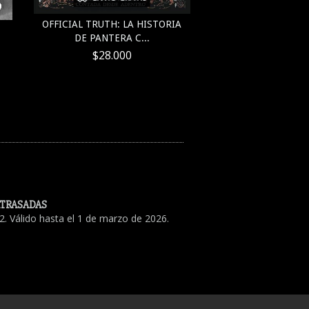
OFFICIAL TRUTH: LA HISTORIA
EN LAS MONTAÑA
DE PANTERA C...
LOCURA - H. P.
$28.000
$27.99
ATRASADAS
. Válido hasta el 1 de marzo de 2026.