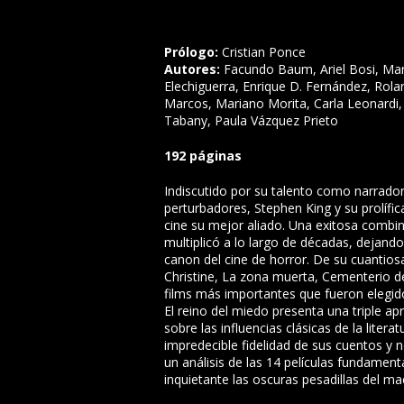
Prólogo:
Cristian Ponce
Autores:
Facundo Baum, Ariel Bosi, Ma
Elechiguerra, Enrique D. Fernández, Rola
Marcos, Mariano Morita, Carla Leonardi, 
Tabany, Paula Vázquez Prieto
192 páginas
Indiscutido por su talento como narrado
perturbadores, Stephen King y su prolífi
cine su mejor aliado. Una exitosa combi
multiplicó a lo largo de décadas, dejando
canon del cine de horror. De su cuantios
Christine, La zona muerta, Cementerio d
films más importantes que fueron elegido
El reino del miedo presenta una triple ap
sobre las influencias clásicas de la litera
impredecible fidelidad de sus cuentos y n
un análisis de las 14 películas fundame
inquietante las oscuras pesadillas del ma