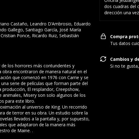
Oficina Jedbange
dos cuadras del o
dirección una vez
riano Castaño, Leandro D’Ambrosio, Eduardo
ndo Gallego, Santiago García, José María
Cristian Ponce, Ricardo Ruiz, Sebastián
Compra prot
Tus datos cui
Cambios y d
r de los horrores más contundentes y
Si no te gusta
ca obra encontraron de manera natural en el
nación que comenzó en 1976 con Carrie y se
 una serie de películas que forman parte del
a producción, El resplandor, Creepshow,
e animales, Misery son solo algunos de los
s para este libro.
roximación al universo de King. Un recorrido
tura de terror en su obra. Un estudio sobre la
ovelas llevados a la pantalla y, por supuesto,
ntales que adaptaron de la manera más
estro de Maine. .