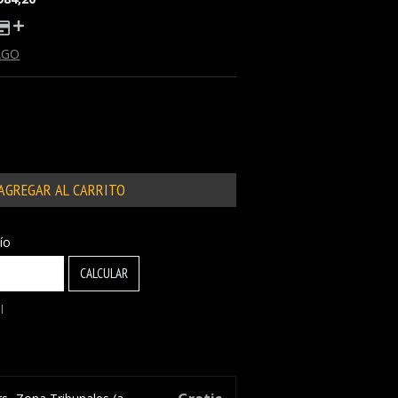
AGO
:
CAMBIAR CP
ío
CALCULAR
l