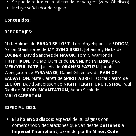
Se puede retirar en la oficina de Jedbangers (zona Obelisco)
Incluye señalador de regalo
Contenidos:
REPORTAJES:
Nick Holmes de
PARADISE LOST
, Tom Angelripper de
SODOM
,
Aaron Stainthorpe de
MY DYING BRIDE
, Johanna y Nicke de
LUCIFER
, David Sanchez de
HAVOK
, Tom G Warrior de
TRYPTIKON
, Michael Denner de
DENNER'S INFERNO
y ex
MERCYFUL FATE
, Jun-His de
ORANSSI PAZUZU
, Jonah
Weingarten de
PYRAMAZE
, Daniel Gildenlöw de
PAIN OF
SALVATION,
Nate Garrett de
SPIRIT ADRIFT
, Oscar Castro de
LEGIÓN
, David Andersson de
NIGHT FLIGHT ORCHESTRA
, Paul
Riedl de
BLOOD INCANTATION
, Adam Sicák de
MALOKARPATAN
.
ESPECIAL 2020
:
El año en 50 discos:
especial de 30 páginas con
comentarios y declaraciones que van desde
Deftones
a
Imperial Triumphant
, pasando por
En Minor, Code