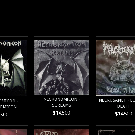
NECRONOMICON -
NECROSANCT - EQ
MICON -
SCREAMS
DEATH
OMICON
$14.500
$14.500
.500