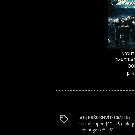
NIGHT
IMAGINAE
DO
$23
¿QUERÉS ENVÍO GRATIS?
Usá el cupón JED145 (sólo p
Jedbangers #145)