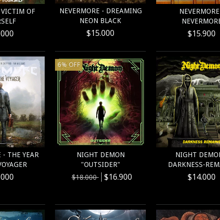
NEVERMORE - DREAMING
 VICTIM OF
NEVERMORE 
NEON BLACK
SELF
NEVERMOR
$15.000
.000
$15.900
6
%
OFF
- THE YEAR
NIGHT DEMON
NIGHT DEMON
VOYAGER
"OUTSIDER"
DARKNESS-REM
.000
$16.900
$14.000
$18.000