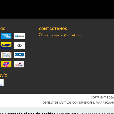
AGO
CONTACTANOS
ventasmetal@gmail.com
NVÍO
COPYRIGHT JEDBA
DEFENSA DE LAS Y LOS CONSUMIDORES. PARA RECLAM
sitio
aceptás el uso de cookies
para agilizar tu experiencia de com