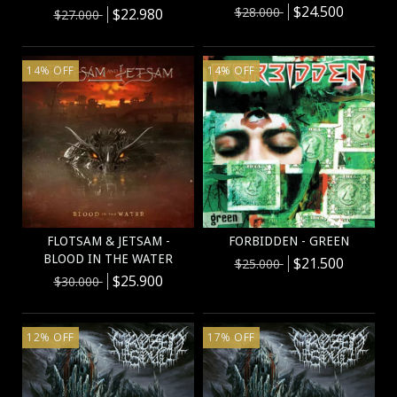
$24.500
$28.000
$22.980
$27.000
14
%
OFF
14
%
OFF
FLOTSAM & JETSAM -
FORBIDDEN - GREEN
BLOOD IN THE WATER
$21.500
$25.000
$25.900
$30.000
12
%
OFF
17
%
OFF