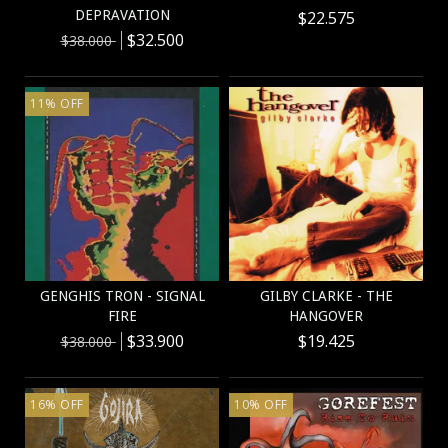
DEPRAVATION
$22.575
$32.500
$38.000
11
%
OFF
GENGHIS TRON - SIGNAL
GILBY CLARKE - THE
FIRE
HANGOVER
$33.900
$19.425
$38.000
16
%
OFF
10
%
OFF