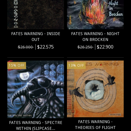
FATES WARNING - INSIDE
FATES WARNING - NIGHT
OUT
ON BROCKEN
$22.575
$22.900
$26.000
$26.250
15
%
OFF
13
%
OFF
FATES WARNING -
FATES WARNING - SPECTRE
THEORIES OF FLIGHT
WITHIN (SLIPCASE...