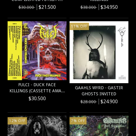
$21.500
$34.950
$30.000
$38.000
11
%
OFF
FULCI - DUCK FACE
GAAHLS WYRD - GASTIR
KILLINGS (CASSETTE AMA...
GHOSTS INVITED
$30.500
$24.900
$28.000
12
%
OFF
7
%
OFF