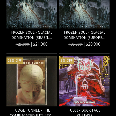
FROZEN SOUL - GLACIAL
FROZEN SOUL - GLACIAL
DOMINATION (BRASIL...
DOMINATION (EUROPE...
$21.900
$28.900
$25.000
$35.000
28
%
OFF
8
%
OFF
FUDGE TUNNEL - THE
FULCI - DUCK FACE
COMPLICATED FUTILITY...
KILLINGS