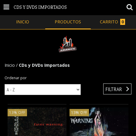
CDS Y DVDS IMPORTADOS
INICIO
PRODUCTOS
CARRITO
0
Inicio
/
CDs y DVDs Importados
Ordenar por
FILTRAR
13
%
OFF
13
%
OFF